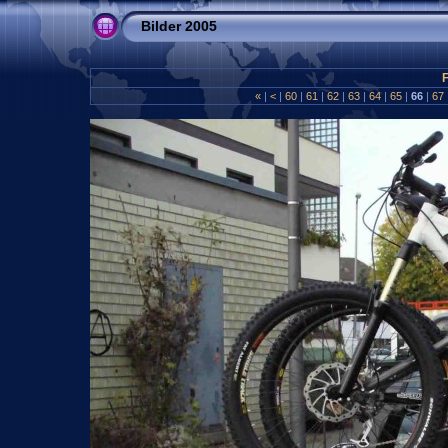
Bilder 2005
«
|
<
|
60
|
61
|
62
|
63
|
64
|
65
|
66
|
67