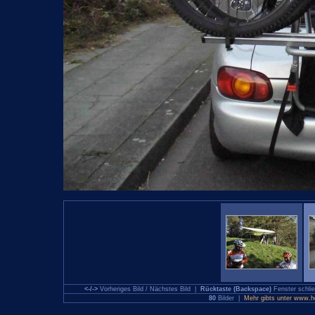
<-/->
Vorheriges Bild / Nächstes Bild |
Rücktaste (Backspace)
Fenster schl
80
Bilder |
Mehr gibts unter www.hol