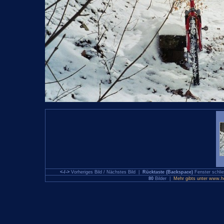
<-/->
Vorheriges Bild / Nächstes Bild |
Rücktaste (Backspace)
Fenster schl
80
Bilder |
Mehr gibts unter www.hol