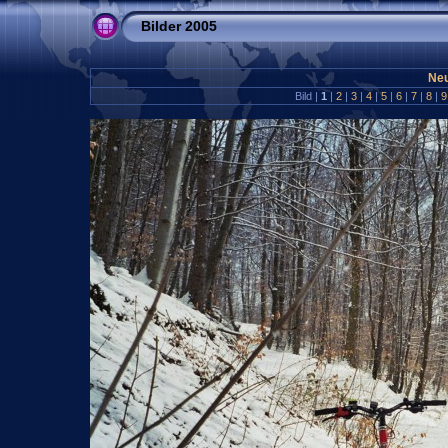
Bilder 2005
Neu
Bild |
1
|
2
|
3
|
4
|
5
|
6
|
7
|
8
|