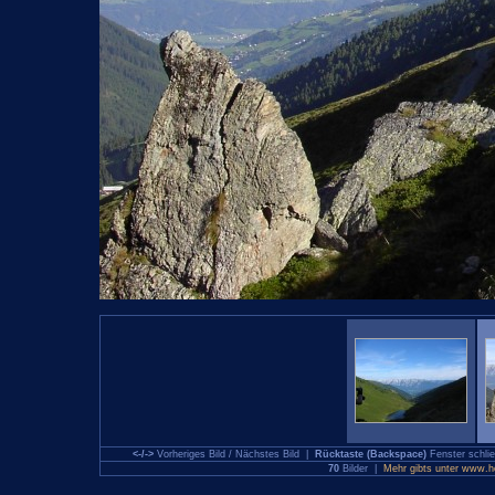
<-/->
Vorheriges Bild / Nächstes Bild |
Rücktaste (Backspace)
Fenster schl
70
Bilder |
Mehr gibts unter www.hol