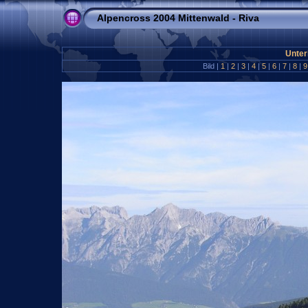
Alpencross 2004 Mittenwald - Riva
Unter
Bild |
1
|
2
|
3
|
4
|
5
|
6
|
7
|
8
|